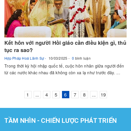
Kết hôn với người Hồi giáo cần điều kiện gì, thủ
tục ra sao?
Hợp Pháp Hoá Lãnh Sự
10/03/2025
0
bình luận
Trong thời kỳ hội nhập quốc tế, cuộc hôn nhân giữa người đến
từ các nước khác nhau đã không còn xa lạ như trước đây. ...
1
...
4
5
6
7
8
...
19
TẦM NHÌN - CHIẾN LƯỢC PHÁT TRIỂN