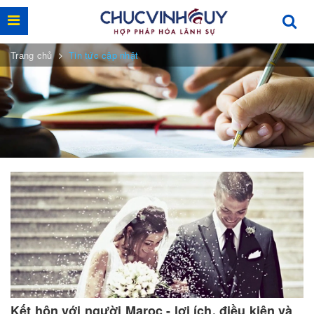
Trang chủ
Tin tức cập nhật
Kết hôn với người Maroc - lợi ích, điều kiện và